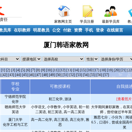
家教网主页
学员注册
最新学员库
教
教员库
在职教师
明星教员
公交
付款
资费
手机
登录
在线留言
厦门韩语家教网
条
[1]
[2]
[3]
[4]
[5]
[6]
[7]
[8]
[9]
[10]
[11]
[12]
[13]
[14]
[15]
[16]
[17]
[18]
[19]
[20]
[21]
[22
]
[42]
[43]
[44]
[45]
[46]
[47]
[48]
[49]
[50]
[51]
[52]
[53]
[54]
[55]
[56]
[57]
学校
可教授课程
自我描
专业
宁德师范学院
初三化学, 游泳
[查看照片
化学
赣南师范大学
小学语文, 小学数学, 小学英语, 初一初
大学期间兼职家教，在英
英语
二英语, 初三英语, 高一高二英语
师，曾经做过半年英
雅思七分，小分为：阅读
厦门大学
高一高二化学, 高三英语, 高三化学, 雅
6.5，口语6，曾或全国
化学工程与工艺
思
奖