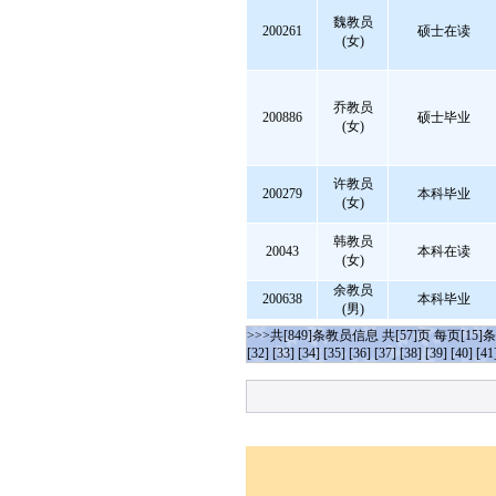
魏教员
200261
硕士在读
(女)
乔教员
200886
硕士毕业
(女)
许教员
200279
本科毕业
(女)
韩教员
20043
本科在读
(女)
余教员
200638
本科毕业
(男)
>>>共[849]条教员信息 共[57]页 每页[15]
[32]
[33]
[34]
[35]
[36]
[37]
[38]
[39]
[40]
[41