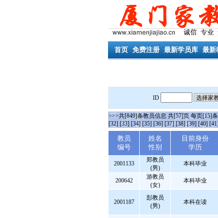
首页
免费注册
最新学员库
最新
ID
>>>共[849]条教员信息 共[57]页 每页[15]
[32]
[33]
[34]
[35]
[36]
[37]
[38]
[39]
[40]
[41
教员
姓名
目前身份
编号
性别
学历
郑教员
2001133
本科毕业
(男)
游教员
200642
本科毕业
(女)
彭教员
2001187
本科在读
(男)