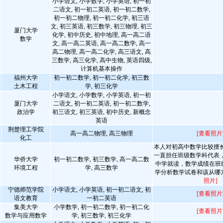
小学语文, 小学数学, 小学英语, 初一初
二语文, 初一初二英语, 初一初二数学,
初一初二物理, 初一初二化学, 初三语
文, 初三英语, 初三数学, 初三物理, 初三
厦门大学
化学, 初中历史, 初中地理, 高一高二语
数学
文, 高一高二英语, 高一高二数学, 高一
高二物理, 高一高二化学, 高三语文, 高
三数学, 高三化学, 高中生物, 英语四级,
计算机基本操作
福州大学
初一初二数学, 初一初二化学, 初三数
土木工程
学, 初三化学
小学语文, 小学数学, 小学英语, 初一初
厦门大学
二语文, 初一初二英语, 初一初二数学,
政治学
初三语文, 初三英语, 初中历史, 新概念
英语
荆楚理工学院
师
高一高二物理, 高三物理
[查看照片
化工
本人对初高中数学比较擅
一直担任班级数学科代表
华侨大学
初一初二数学, 初三数学, 高一高二数
中学就读，数学成绩在班
环境工程
学, 高三数学
学分析数学试卷和该从哪
照片]
宁德师范学院
小学语文, 小学英语, 初一初二语文, 初
[查看照片
语文教育
一初二英语
集美大学
小学数学, 初一初二数学, 初一初二化
[查看照片
数学与应用数学
学, 初三数学, 初三化学