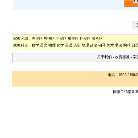
家教区域：
湖里区
思明区
同安区
集美区
翔安区
海沧区
家教科目：
数学
语文
物理
化学
英语
历史
地理
政治
钢琴
美术
书法
网球
日
关于我们
-
收费标准
-
学
电话：0592-2190400
国家工信部备