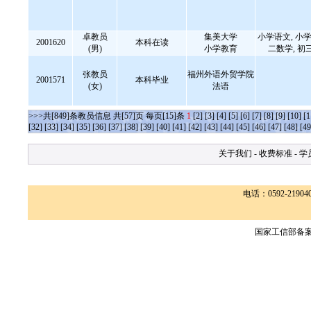
卓教员
集美大学
小学语文, 小学
2001620
本科在读
(男)
小学教育
二数学, 初
张教员
福州外语外贸学院
2001571
本科毕业
(女)
法语
>>>共[849]条教员信息 共[57]页 每页[15]条
1
[2]
[3]
[4]
[5]
[6]
[7]
[8]
[9]
[10]
[1
[32]
[33]
[34]
[35]
[36]
[37]
[38]
[39]
[40]
[41]
[42]
[43]
[44]
[45]
[46]
[47]
[48]
[49
关于我们
-
收费标准
-
学
电话：0592-2190400
国家工信部备