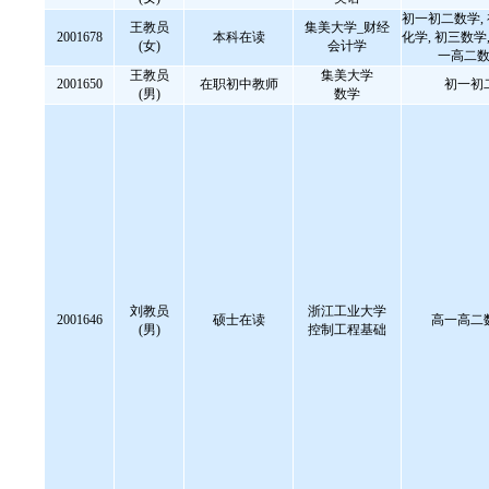
初一初二数学,
王教员
集美大学_财经
2001678
本科在读
化学, 初三数学,
(女)
会计学
一高二数
王教员
集美大学
2001650
在职初中教师
初一初
(男)
数学
刘教员
浙江工业大学
2001646
硕士在读
高一高二
(男)
控制工程基础