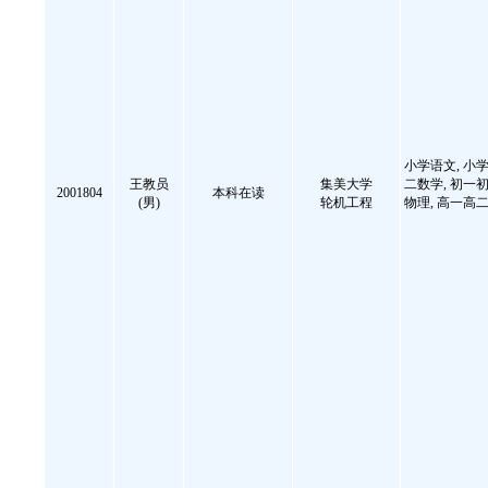
小学语文, 小学
王教员
集美大学
二数学, 初一初
2001804
本科在读
(男)
轮机工程
物理, 高一高二