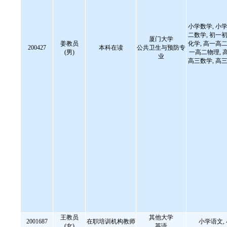
小学数学, 小学
二数学, 初一初
厦门大学
姜教员
化学, 高一高二
200427
本科在读
公共卫生与预防专
(男)
一高二物理, 
业
高三数学, 高三
王教员
其他大学
2001687
在职培训机构教师
小学语文,
(女)
英语