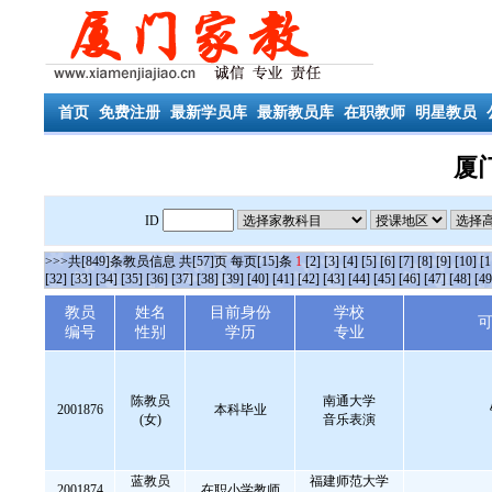
首页
免费注册
最新学员库
最新教员库
在职教师
明星教员
厦
ID
>>>共[849]条教员信息 共[57]页 每页[15]条
1
[2]
[3]
[4]
[5]
[6]
[7]
[8]
[9]
[10]
[1
[32]
[33]
[34]
[35]
[36]
[37]
[38]
[39]
[40]
[41]
[42]
[43]
[44]
[45]
[46]
[47]
[48]
[49
教员
姓名
目前身份
学校
编号
性别
学历
专业
陈教员
南通大学
2001876
本科毕业
(女)
音乐表演
蓝教员
福建师范大学
2001874
在职小学教师